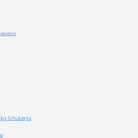
papieża
zka Schuberta
na