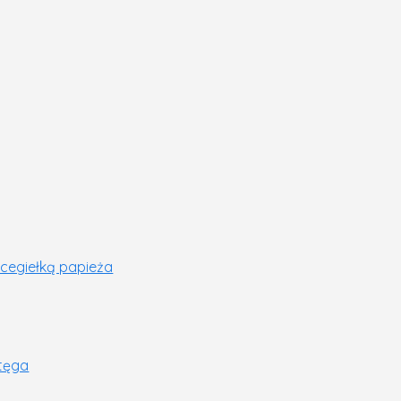
 cegiełką papieża
tęga