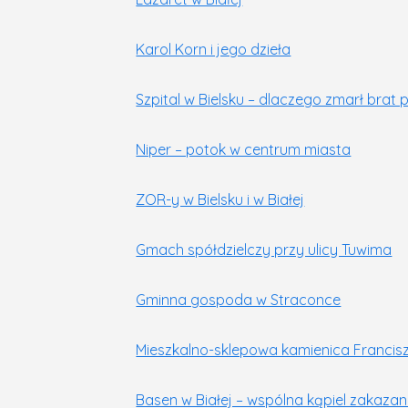
Karol Korn i jego dzieła
Szpital w Bielsku – dlaczego zmarł brat 
Niper – potok w centrum miasta
ZOR-y w Bielsku i w Białej
Gmach spółdzielczy przy ulicy Tuwima
Gminna gospoda w Straconce
Mieszkalno-sklepowa kamienica Francis
Basen w Białej – wspólna kąpiel zakaza