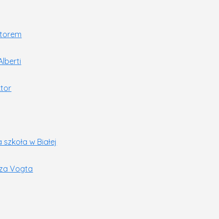
storem
lberti
ktor
a szkoła w Białej
nza Vogta