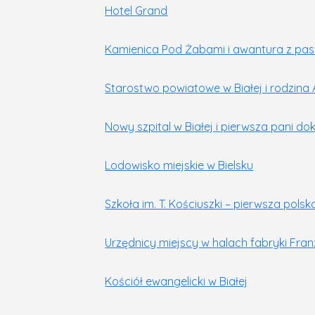
Hotel Grand
Kamienica Pod Żabami i awantura z pa
Starostwo powiatowe w Białej i rodzina A
Nowy szpital w Białej i pierwsza pani do
Lodowisko miejskie w Bielsku
Szkoła im. T. Kościuszki – pierwsza polsk
Urzędnicy miejscy w halach fabryki Fra
Kościół ewangelicki w Białej