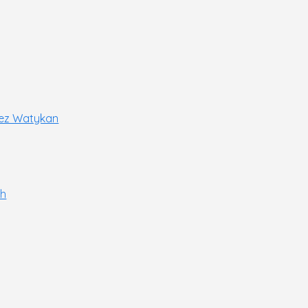
rzez Watykan
ch