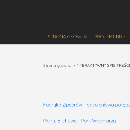
Przejdź
do
treści
STRONA GŁÓWNA
PROJEKT BB
Strona główna
>
INTERAKTYWNY SPIS TREŚC
Fabryka Zipserów – pokoleniowa potęg
Planty Blichowe – Park Włókniarzy