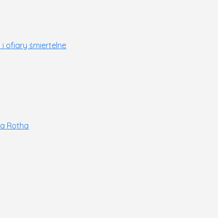
i ofiary śmiertelne
usa Rotha