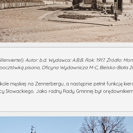
lenviertel). Autor: b.d. Wydawca: A.B.B. Rok: 1917. Źródło:
Mon
ria pocztówką pisana, Oficyna Wydawnicza M-C, Bielsko-Biała 
ole męskiej na Zennerbergu, a następnie pełnił funkcję kier
licy Słowackiego. Jako radny Rady Gminnej był orędownikie