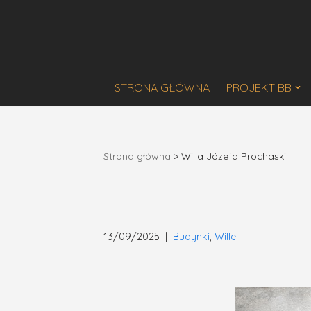
Przejdź
do
treści
STRONA GŁÓWNA
PROJEKT BB
Strona główna
>
Willa Józefa Prochaski
13/09/2025
Budynki
,
Wille