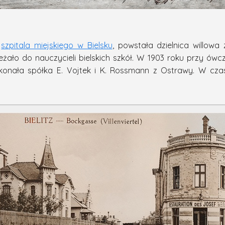
j
szpitala miejskiego w Bielsku
, powstała dzielnica willowa
żało do nauczycieli bielskich szkół. W 1903 roku przy ówcze
konała spółka E. Vojtek i K. Rossmann z Ostrawy. W czas