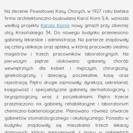
Na zlecenie Powiatowej Kasy Chorych, w 1927 roku bielska
firma architektoniczno-budowlana Karol Korn S.A. wzniosła
według projektu
Karola Korna
nowy gmach przy obecnej
ulicy Krasińskiego 34. Do nowego budynku przeniesiono
gabinety lekarskie i administrację. Na parterze znajdowały
się cztery ubikacje oraz apteka, w której pracowało siedmiu
magistrów i trzech pracowników laboratoryjnych. Na
pierwszym piętrze ulokowano gabinety chorób
wewnętrznych dla kobiet i mężczyzn, chirurgiczny,
ginekologiczny i dziecięcy, poczekalnie, kasę oraz
rejestrację. Piętro drugie zajmowały: dyrekcja, sekretariat,
księgowość i specjalistyczne gabinety dermatologiczny i
laryngologiczny wraz z poczekalniami. Piętro trzecie
przeznaczono na gabinety rehabilitacyjne i laboratorium
chemiczno-bakteriologiczne. Planowano również otwarcie
gabinetów stomatologicznego i okulistycznego. Ponadto w
budynku znajdowały się mieszkania trzech lekarzy
domowych, którzy zrezygnowali z pracy w gabinetach