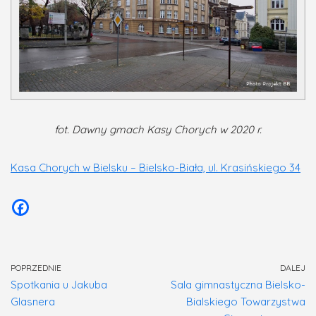
fot. Dawny gmach Kasy Chorych w 2020 r.
Kasa Chorych w Bielsku – Bielsko-Biała, ul. Krasińskiego 34
POPRZEDNIE
DALEJ
Spotkania u Jakuba
Sala gimnastyczna Bielsko-
Glasnera
Bialskiego Towarzystwa