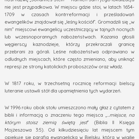
nie jest przypadkowa. W miejscu gdzie stoi, w latach
1654-
1709 w
czasach kontrreformacji i prześladowań
ewangelików znajdował się „leśny kościół”. Gromadzili się „w
nim” miejscowi ewangelicy uczestniczący w tajnych nocnych
lub wczesnoporannych nabożeństwach. Kazania głosili
węgierscy kaznodzieje, którzy przekraczali granicę
przebrani za górali. Leśne nabożeństwa odprawiano w
odludnych miejscach, które często zmieniano, aby uniknąć
represji ze strony katolickich proboszczów oraz władz.
W 1817 roku, w trzechsetną rocznicę reformacji bielscy
luteranie ustawili stół dla upamiętnienia tych wydarzeń.
W 1996 roku obok stołu umieszczono mały głaz z cytatem z
biblii i informacją o znaczeniu tego miejsca
„
…miejsce, na
którym stoisz ziemią świętą jest
” (Biblia II Księga
Mojżeszowa 3:5). Od kilkudziesięciu lat miejscem tym
opiekuje się parafia ewangelicka w Bielsku, która w wigilię