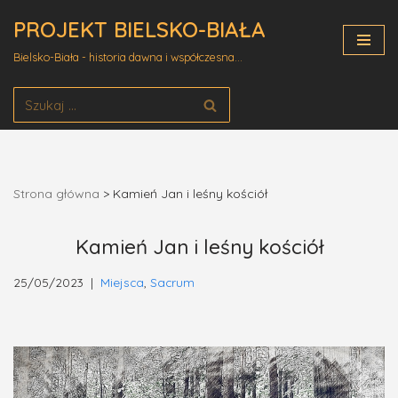
PROJEKT BIELSKO-BIAŁA
Przejdź
Bielsko-Biała - historia dawna i współczesna...
do
treści
Strona główna
>
Kamień Jan i leśny kościół
Kamień Jan i leśny kościół
25/05/2023
Miejsca
,
Sacrum