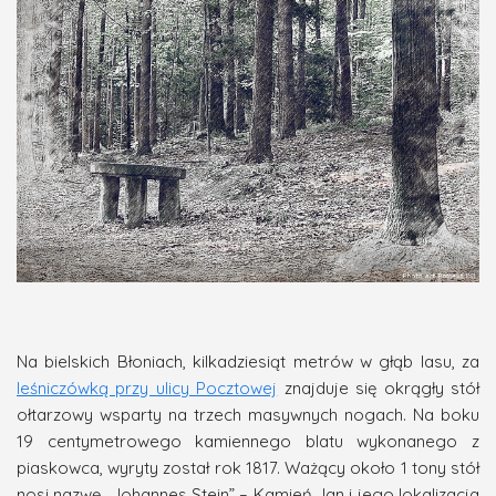
Na bielskich Błoniach, kilkadziesiąt metrów w głąb lasu, za
leśniczówką przy ulicy Pocztowej
znajduje się okrągły stół
ołtarzowy wsparty na trzech masywnych nogach. Na boku
19 centymetrowego kamiennego blatu wykonanego z
piaskowca, wyryty został rok 1817. Ważący około 1 tony stół
nosi nazwę „Johannes Stein” – Kamień Jan i jego lokalizacja