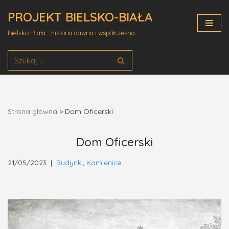
PROJEKT BIELSKO-BIAŁA
Przejdź
Bielsko-Biała - historia dawna i współczesna...
do
treści
Strona główna
>
Dom Oficerski
Dom Oficerski
21/05/2023
Budynki
,
Kamienice