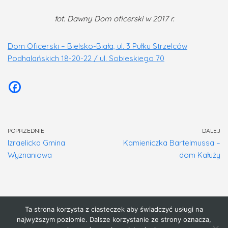
fot. Dawny Dom oficerski w 2017 r.
Dom Oficerski – Bielsko-Biała, ul. 3 Pułku Strzelców
Podhalańskich 18-20-22 / ul. Sobieskiego 70
POPRZEDNIE
DALEJ
Izraelicka Gmina
Kamieniczka Bartelmussa –
Wyznaniowa
dom Kałuży
Ta strona korzysta z ciasteczek aby świadczyć usługi na
Strona główna
najwyższym poziomie. Dalsze korzystanie ze strony oznacza,