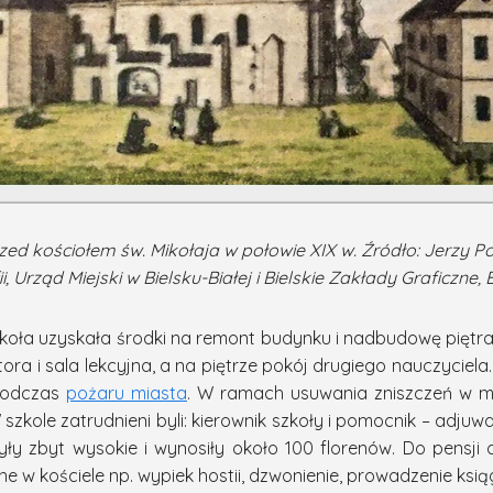
rzed kościołem św. Mikołaja w połowie XIX w. Źródło: Jerzy Po
i, Urząd Miejski w Bielsku-Białej i Bielskie Zakłady Graficzne, 
szkoła uzyskała środki na remont budynku i nadbudowę piętr
tora i sala lekcyjna, a na piętrze pokój drugiego nauczyciela
 podczas
pożaru miasta
. W ramach usuwania zniszczeń w mi
W szkole zatrudnieni byli: kierownik szkoły i pomocnik – adju
yły zbyt wysokie i wynosiły około 100 florenów. Do pensji d
w kościele np. wypiek hostii, dzwonienie, prowadzenie ksią