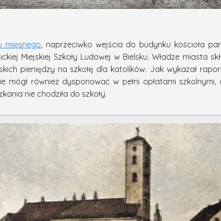
u mięsnego
, naprzeciwko wejścia do budynku kościoła pa
ckiej Miejskiej Szkoły Ludowej w Bielsku. Władze miasta sk
ich pieniędzy na szkołę dla katolików. Jak wykazał rapo
nie mógł również dysponować w pełni opłatami szkolnymi,
kania nie chodziła do szkoły.