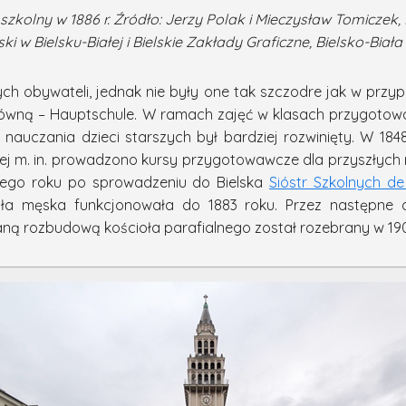
zkolny w 1886 r. Źródło: Jerzy Polak i Mieczysław Tomiczek, B
ski w Bielsku-Białej i Bielskie Zakłady Graficzne, Bielsko-Biała 
h obywateli, jednak nie były one tak szczodre jak w przyp
Główną – Hauptschule. W ramach zajęć w klasach przygoto
m nauczania dzieci starszych był bardziej rozwinięty. W 18
ej m. in. prowadzono kursy przygotowawcze dla przyszłych n
 tego roku po sprowadzeniu do Bielska
Sióstr Szkolnych d
ła męska funkcjonowała do 1883 roku. Przez następne dw
ną rozbudową kościoła parafialnego został rozebrany w 190