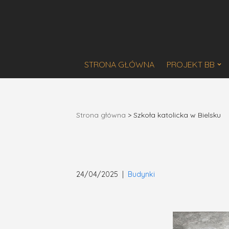
Przejdź
do
treści
STRONA GŁÓWNA
PROJEKT BB
Strona główna
>
Szkoła katolicka w Bielsku
24/04/2025
Budynki