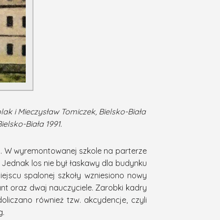
lak i Mieczysław Tomiczek, Bielsko-Biała
Bielsko-Biała 1991.
a. W wyremontowanej szkole na parterze
. Jednak los nie był łaskawy dla budynku
ejscu spalonej szkoły wzniesiono nowy
want oraz dwaj nauczyciele. Zarobki kadry
oliczano również tzw. akcydencje, czyli
g.