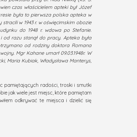
ewien czas właścicielem apteki był Józef
resie była to pierwsza polska apteka w
 stracili w 1943 r. w oświęcimskim obozie
udynku do 1948 r. wdowa po Stefanie.
 od razu stanął do pracy. Apteka była
i otrzymano od rodziny doktora Romana
wojny. Mgr Kahane umarł 09.03.1948r.
W
cki, Maria Kubiak, Władysława Manterys,
c pamiętających radości, troski i smutki
e jak wiele jest miejsc, które pamiętam
iłem odkrywać te miejsca i dzielić się