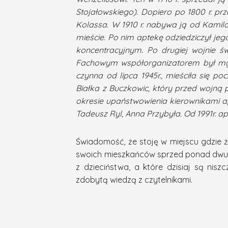
Stojałowskiego). Dopiero po 1800 r. prz
Kolassa. W 1910 r. nabywa ją od Kamil
mieście. Po nim aptekę odziedziczył jego
koncentracyjnym. Po drugiej wojnie 
Fachowym współorganizatorem był mgr 
czynna od lipca 1945r., mieściła się
Białka z Buczkowic, który przed wojną
okresie upaństwowienia kierownikami ap
Tadeusz Ryl, Anna Przybyła. Od 1991r. a
Świadomość, że stoję w miejscu gdzie ży
swoich mieszkańców sprzed ponad dwustu
z dzieciństwa, a które dzisiaj są nis
zdobytą wiedzą z czytelnikami.