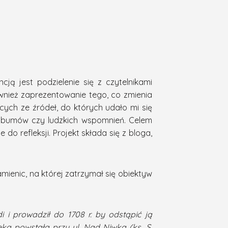
cją jest podzielenie się z czytelnikami
ównież zaprezentowanie tego, co zmienia
ych ze źródeł, do których udało mi się
 albumów czy ludzkich wspomnień. Celem
 do refleksji. Projekt składa się z bloga,
amienic, na której zatrzymał się obiektyw
 i prowadził do 1708 r. by odstąpić ją
teka powstała przy ul. Nad Niwką (ks. S.