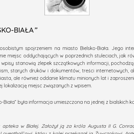
SKO-BIAŁA
”
 osobistym spojrzeniem na miasto Bielsko-Biała. Jego inten
enie miejsc oddychających w poprzednich stuleciach, jak r
e wpisy stanowią zlepek szczątkowych informacji, pochodząc
pism, starych druków i dokumentów, treści internetowych,
 miasta, ale również oddanie klimatu minionych lat i zaproszenie
ej lokalizację miejsc związanych z wpisem.
o-Biała” była informacja umieszczona na jednej z bialskich k
pteka w Białej. Założył ją za króla Augusta II G. Conradi
 Loventhall`owi, który z kolei przekazał ją Żywczokowi. Ap