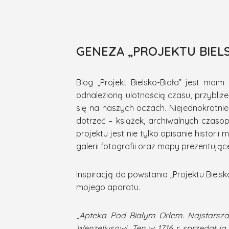
GENEZA „PROJEKTU BIEL
Blog „Projekt Bielsko-Biała” jest moim
odnalezioną ulotnością czasu, przybliż
się na naszych oczach. Niejednokrotni
dotrzeć – książek, archiwalnych czaso
projektu jest nie tylko opisanie historii
galerii fotografii oraz mapy prezentując
Inspiracją do powstania „Projektu Bielsk
mojego aparatu.
„
Apteka Pod Białym Orłem. Najstarsza a
Wenzeliusowi. Ten w 1716 r. sprzedał ją