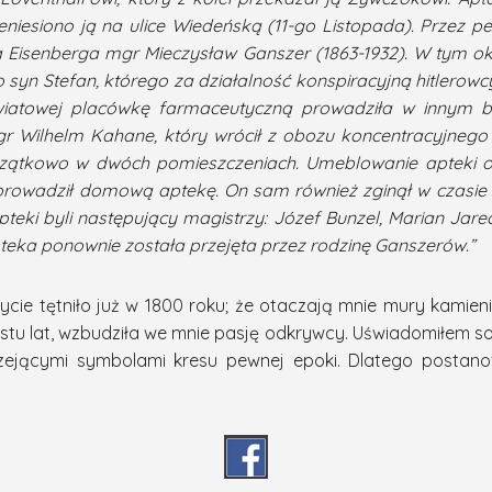
eniesiono ją na ulice Wiedeńską (11-go Listopada). Przez p
a Eisenberga mgr Mieczysław Ganszer (1863-1932). W tym ok
 syn Stefan, którego za działalność konspiracyjną hitlerowcy
światowej placówkę farmaceutyczną prowadziła w innym b
Wilhelm Kahane, który wrócił z obozu koncentracyjnego i
 początkowo w dwóch pomieszczeniach. Umeblowanie aptek
 prowadził domową aptekę. On sam również zginął w czasie 
teki byli następujący magistrzy: Józef Bunzel, Marian Jare
pteka ponownie została przejęta przez rodzinę Ganszerów.”
cie tętniło już w 1800 roku; że otaczają mnie mury kamieni
 lat, wzbudziła we mnie pasję odkrywcy. Uświadomiłem sobi
zczejącymi symbolami kresu pewnej epoki. Dlatego postanow