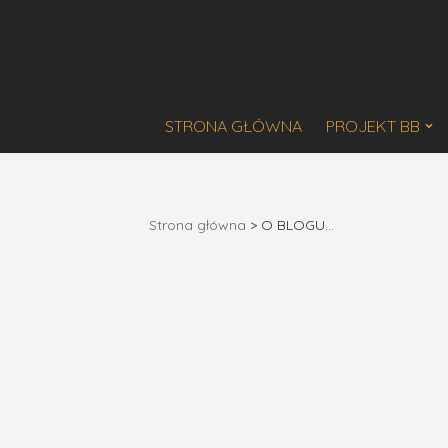
Przejdź
do
treści
STRONA GŁÓWNA
PROJEKT BB
Strona główna
>
O BLOGU…