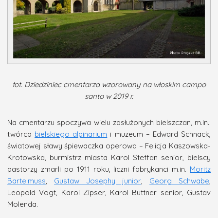
fot. Dziedziniec cmentarza wzorowany na włoskim campo
santo w 2019 r.
Na cmentarzu spoczywa wielu zasłużonych bielszczan, m.in.:
twórca
bielskiego alpinarium
i muzeum – Edward Schnack,
światowej sławy śpiewaczka operowa – Felicja Kaszowska-
Krotowska, burmistrz miasta Karol Steffan senior, bielscy
pastorzy zmarli po 1911 roku, liczni fabrykanci m.in.
Moritz
Bartelmuss
,
Gustaw Josephy junior
,
Georg Schwabe
,
Leopold Vogt, Karol Zipser, Karol Büttner senior, Gustav
Molenda.