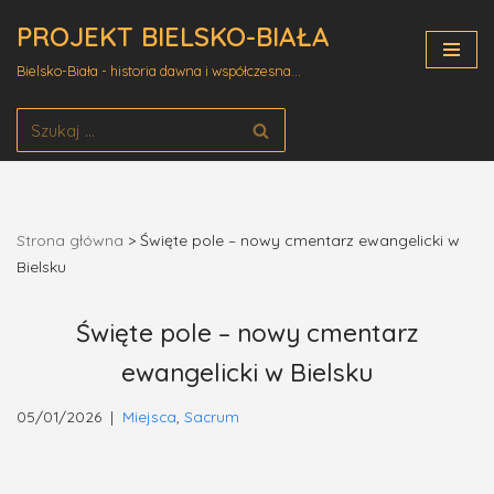
PROJEKT BIELSKO-BIAŁA
Przejdź
Bielsko-Biała - historia dawna i współczesna...
do
treści
Strona główna
>
Święte pole – nowy cmentarz ewangelicki w
Bielsku
Święte pole – nowy cmentarz
ewangelicki w Bielsku
05/01/2026
Miejsca
,
Sacrum