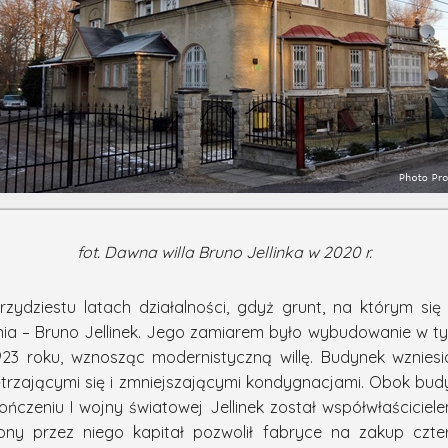
fot. Dawna willa Bruno Jellinka w 2020 r.
trzydziestu latach działalności, gdyż grunt, na którym s
a – Bruno Jellinek. Jego zamiarem było wybudowanie w ty
 1923 roku, wznosząc modernistyczną willę. Budynek wzn
iętrzającymi się i zmniejszającymi kondygnacjami. Obok bud
czeniu I wojny światowej Jellinek został współwłaścicie
ony przez niego kapitał pozwolił fabryce na zakup czte