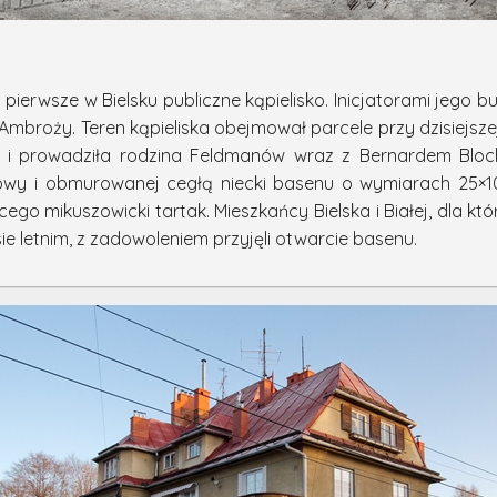
ierwsze w Bielsku publiczne kąpielisko. Inicjatorami jego 
 Ambroży. Teren kąpieliska obejmował parcele przy dzisiejsze
ła i prowadziła rodzina Feldmanów wraz z Bernardem Bloch
udowy i obmurowanej cegłą niecki basenu o wymiarach 25×
ącego mikuszowicki tartak. Mieszkańcy Bielska i Białej, dla 
e letnim, z zadowoleniem przyjęli otwarcie basenu.