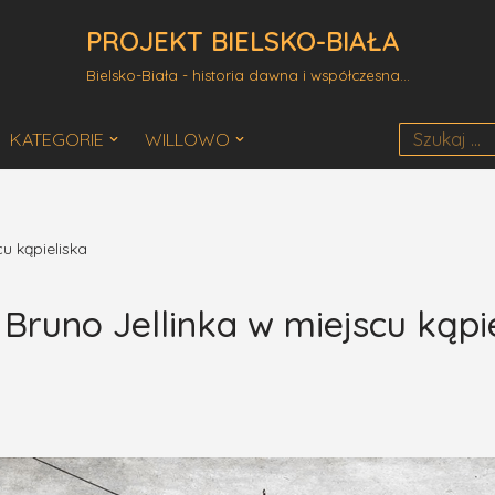
PROJEKT BIELSKO-BIAŁA
Bielsko-Biała - historia dawna i współczesna...
KATEGORIE
WILLOWO
cu kąpieliska
 Bruno Jellinka w miejscu kąpi