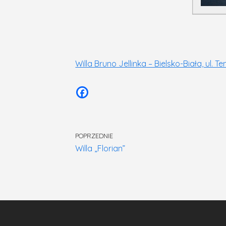
Willa Bruno Jellinka – Bielsko-Biała, ul. T
POPRZEDNIE
Willa „Florian”