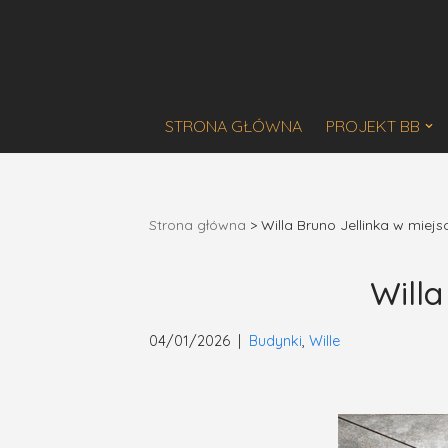
Przejdź
do
treści
STRONA GŁÓWNA
PROJEKT BB
Strona główna
>
Willa Bruno Jellinka w miejs
Willa
04/01/2026
Budynki
,
Wille