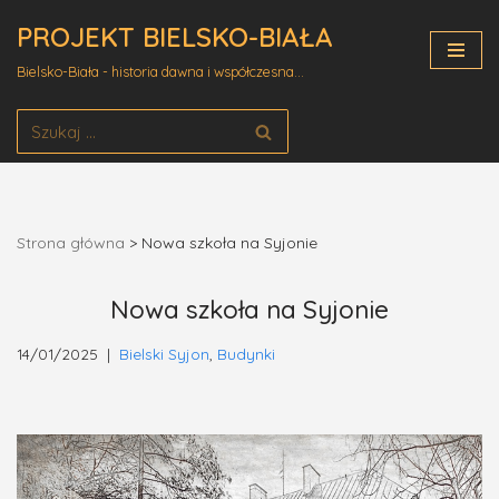
PROJEKT BIELSKO-BIAŁA
Przejdź
Bielsko-Biała - historia dawna i współczesna...
do
treści
Strona główna
>
Nowa szkoła na Syjonie
Nowa szkoła na Syjonie
14/01/2025
Bielski Syjon
,
Budynki