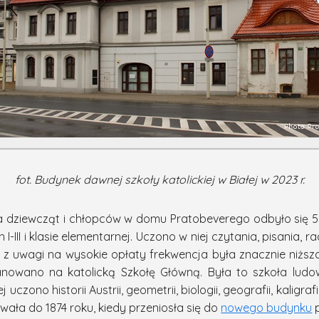
fot. Budynek dawnej szkoły katolickiej w Białej w 2023 r.
la dziewcząt i chłopców w domu Pratobeverego odbyło się 5 
I-III i klasie elementarnej. Uczono w niej czytania, pisania, r
 z uwagi na wysokie opłaty frekwencja była znacznie niższa.
anowano na katolicką Szkołę Główną. Była to szkoła lud
 uczono historii Austrii, geometrii, biologii, geografii, kaligra
ała do 1874 roku, kiedy przeniosła się do
nowego budynku
p