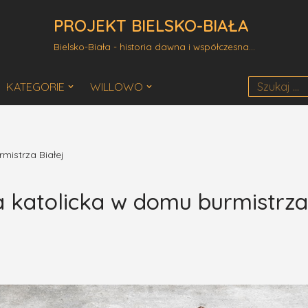
PROJEKT BIELSKO-BIAŁA
Bielsko-Biała - historia dawna i współczesna...
KATEGORIE
WILLOWO
mistrza Białej
a katolicka w domu burmistrza 