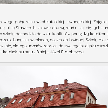
owego połączenia szkół katolickiej i ewangelickiej. Zajęcia
ej ulicy Staszica. Uczniowie obu wyznań uczyli się tych 
ania szkoły dochodziło do wielu konfliktów pomiędzy katolikam
enie budynku szkolnego, doszło do likwidacji Szkoły Miesz
szkołę, dlatego uczniów zaprosił do swojego budynku mieszk
 i katolicki burmistrz Białej – Józef Pratobevera.