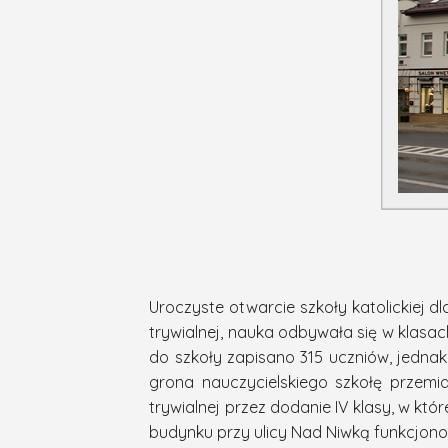
Uroczyste otwarcie szkoły katolickiej d
trywialnej, nauka odbywała się w klasach 
do szkoły zapisano 315 uczniów, jednak
grona nauczycielskiego szkołę przemi
trywialnej przez dodanie IV klasy, w której
budynku przy ulicy Nad Niwką funkcjonow