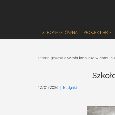
Przejdź
do
treści
STRONA GŁÓWNA
PROJEKT BB
Strona główna
>
Szkoła katolicka w domu bur
Szkoł
12/01/2026
Budynki