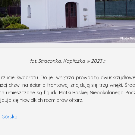
fot. Straconka. Kapliczka w 2023 r.
a rzucie kwadratu. Do jej wnętrza prowadzą dwuskrzydłowe
yżej drzwi na ścianie frontowej znajdują się trzy wnęki. Śr
h umieszczone są figurki Matki Boskiej Niepokalanego Pocz
jduje się niewielkich rozmiarów ołtarz.
l. Górska