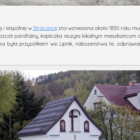
j i Wspólnej w
Straconce
stoi wzniesiona około 1830 roku m
ściół parafialny, kapliczka służyła lokalnym mieszkańcom 
nka była przysiółkiem wsi Lipnik, nabożeństwa te, odprawi