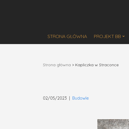
Przejdź
do
treści
STRONA GŁÓWNA
PROJEKT BB
Strona główna
>
Kapliczka w Straconce
02/05/2023
Budowle