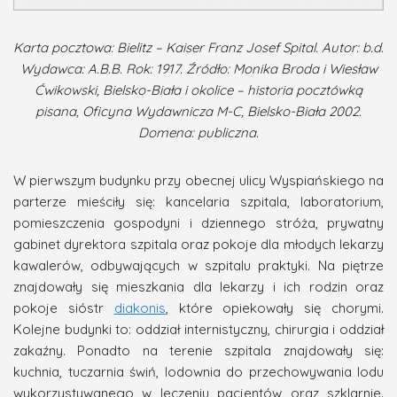
Karta pocztowa: Bielitz – Kaiser Franz Josef Spital. Autor: b.d.
Wydawca: A.B.B. Rok: 1917. Źródło: Monika Broda i Wiesław
Ćwikowski, Bielsko-Biała i okolice – historia pocztówką
pisana, Oficyna Wydawnicza M-C, Bielsko-Biała 2002.
Domena: publiczna.
W pierwszym budynku przy obecnej ulicy Wyspiańskiego na
parterze mieściły się: kancelaria szpitala, laboratorium,
pomieszczenia gospodyni i dziennego stróża, prywatny
gabinet dyrektora szpitala oraz pokoje dla młodych lekarzy
kawalerów, odbywających w szpitalu praktyki. Na piętrze
znajdowały się mieszkania dla lekarzy i ich rodzin oraz
pokoje sióstr
diakonis
, które opiekowały się chorymi.
Kolejne budynki to: oddział internistyczny, chirurgia i oddział
zakaźny. Ponadto na terenie szpitala znajdowały się:
kuchnia, tuczarnia świń, lodownia do przechowywania lodu
wykorzystywanego w leczeniu pacjentów oraz szklarnie.