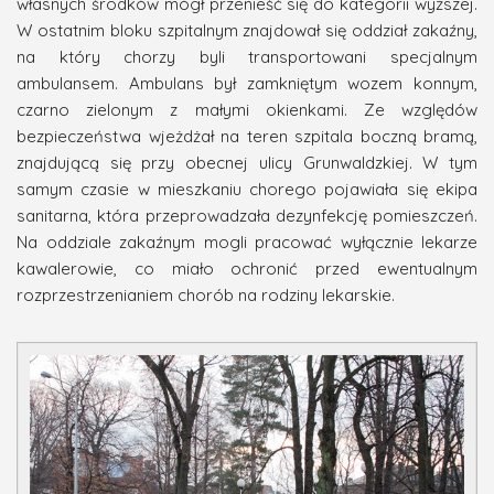
własnych środków m
ógł
przenie
ść się
do k
ategorii wyższej
.
W ostatnim bloku szpitalnym znajdował się oddział zakaźny,
na który chorzy byli transportowani specjalnym
ambulansem.
Ambulans był
zamknięty
m
w
o
z
em
konny
m,
czarno zielony
m
z małymi okienkami.
Ze względów
bezpieczeństwa wjeżdżał na teren szpitala boczną bramą,
znajdującą się przy obecnej ulicy Grunwaldzkiej.
W tym
samym czasie
w mieszkaniu chorego pojawiała się ekipa
sanitarna, która przeprowadzała dezynfekcję pomieszczeń.
Na oddziale zakaźnym mogli pracować wyłącznie lekarze
kawalerowie, co miało ochronić przed ewentualnym
rozprzestrzenianiem chorób na rodziny lekarskie.