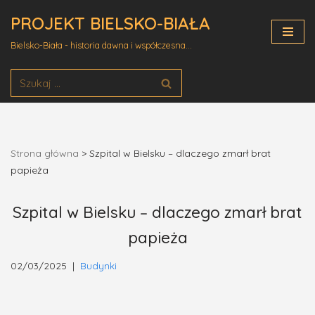
PROJEKT BIELSKO-BIAŁA
Przejdź
Bielsko-Biała - historia dawna i współczesna...
do
treści
Strona główna
>
Szpital w Bielsku – dlaczego zmarł brat
papieża
Szpital w Bielsku – dlaczego zmarł brat
papieża
02/03/2025
Budynki