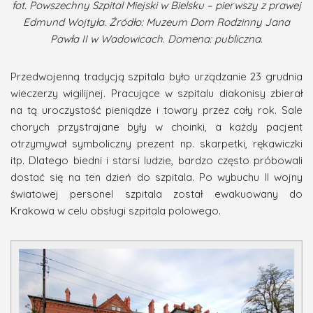
fot. Powszechny Szpital Miejski w Bielsku – pierwszy z prawej
Edmund Wojtyła. Źródło: Muzeum Dom Rodzinny Jana
Pawła II w Wadowicach. Domena: publiczna.
Przedwojenną tradycją szpitala było urządzanie 23 grudnia
wieczerzy wigilijnej. Pracujące w szpitalu diakonisy zbierał
na tą uroczystość pieniądze i towary przez cały rok. Sale
chorych przystrajane były w choinki, a każdy pacjent
otrzymywał symboliczny prezent np. skarpetki, rękawiczki
itp. Dlatego biedni i starsi ludzie, bardzo często próbowali
dostać się na ten dzień do szpitala. Po wybuchu II wojny
światowej personel szpitala został ewakuowany do
Krakowa w celu obsługi szpitala polowego.