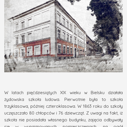
W latach pięćdziesiątych XIX wieku w Bielsku działała
żydowska szkoła ludowa. Pierwotnie była to szkoła
trzyklasowa, później czteroklasowa. W 1863 roku do szkoły
uczęszczało 80 chłopców i 76 dziewcząt. Z uwagi na fakt, iż
szkoła nie posiadała własnego budynku, zajęcia odbywały
się w wynajmowanych pomieszczeniach, na ogół