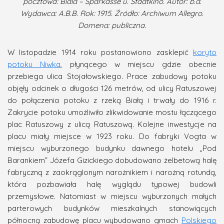
pocztowa: Biala – Sparkasse u. Stadtkino. Autor: b.d.
Wydawca: A.B.B. Rok: 1915. Źródło: Archiwum Allegro.
Domena: publiczna.
W listopadzie 1914 roku postanowiono zasklepić
koryto
potoku Niwka
, płynącego w miejscu gdzie obecnie
przebiega ulica Stojałowskiego. Prace zabudowy potoku
objęły odcinek o długości 126 metrów, od ulicy Ratuszowej
do połączenia potoku z rzeką Białą i trwały do 1916 r.
Zakrycie potoku umożliwiło zlikwidowanie mostu łączącego
plac Ratuszowy z ulicą Ratuszową. Kolejne inwestycje na
placu miały miejsce w 1923 roku. Do fabryki Vogta w
miejscu wyburzonego budynku dawnego hotelu „Pod
Barankiem” Józefa Gizickiego dobudowano żelbetową halę
fabryczną z zaokrąglonym narożnikiem i narożną rotundą,
która pozbawiała halę wyglądu typowej budowli
przemysłowe. Natomiast w miejscu wyburzonych małych
parterowych budynków mieszkalnych stanowiących
północną zabudowę placu wybudowano gmach
Polskiego