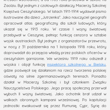
Zaolziu. Był jednym z czołowych działaczy Macierzy Szkolnej
Księstwa Cieszyńskiego. W latach 1911-1914 wydawał pismo
ilustrowane dla dzieci „Jutrzenka”. Jako nauczyciel geografii
opracował atlas geograficzny dla szkół ludowych, który
ukazał się w 1913 roku. W czasie I wojny światowej
przebywał w Cieszynie, pełniąc funkcję cenzora w sztabie
wojsk austriackich. Był jednym z organizatorów przewrotu,
w nocy z 31 października na 1 listopada 1918 roku, który
doprowadził do przejęcia władzy przez polskich oficerów w
cieszyńskim garnizonie. We wrześniu 1919 roku odszedł z
wojska i objął funkcję
inspektora szkolnego w Bielsku
,
gdzie poświęcił się działaniom na rzecz tworzenia polskiej
oświaty na silnie zgermanizowanych terenach. Ponadto
działał w Macierzy Szkolnej i był członkiem Związku
Nauczycielstwa Polskiego. Jego pracę społeczną przerwał
wybuch II wojny światowej. Jako ochotnik brał udział w
walkach obronnych kampanii wrześniowej. Po kapitulacji
jednostki ewakuował się przez Rumunię, Cypr, Syrię do