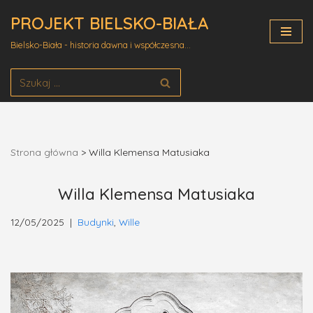
PROJEKT BIELSKO-BIAŁA
Przejdź
Bielsko-Biała - historia dawna i współczesna...
do
treści
Strona główna
>
Willa Klemensa Matusiaka
Willa Klemensa Matusiaka
12/05/2025
Budynki
,
Wille