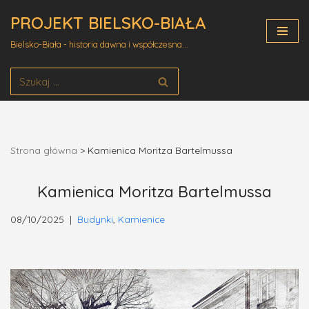
PROJEKT BIELSKO-BIAŁA
Przejdź
Bielsko-Biała - historia dawna i współczesna...
do
treści
Strona główna
>
Kamienica Moritza Bartelmussa
Kamienica Moritza Bartelmussa
08/10/2025
Budynki
,
Kamienice