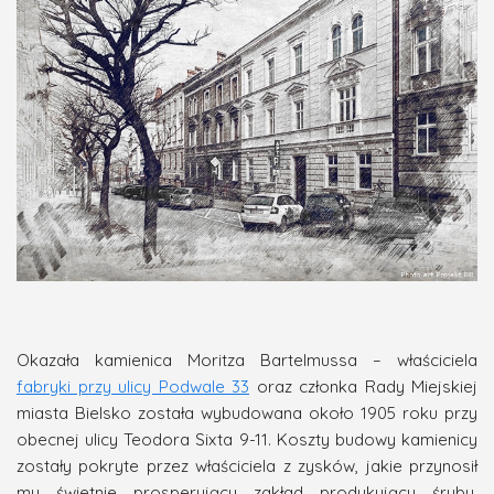
Okazała kamienica Moritza Bartelmussa – właściciela
fabryki przy ulicy Podwale 33
oraz członka Rady Miejskiej
miasta Bielsko została wybudowana około 1905 roku przy
obecnej ulicy Teodora Sixta 9-11. Koszty budowy kamienicy
zostały pokryte przez właściciela z zysków, jakie przynosił
mu świetnie prosperujący zakład produkujący śruby,