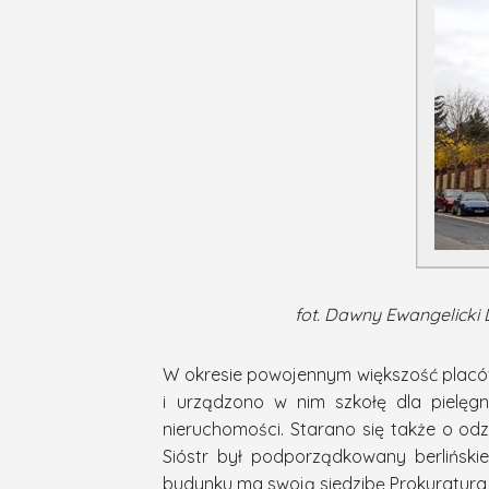
fot. Dawny Ewangelicki 
W okresie powojennym większość placó
i urządzono w nim szkołę dla pielęgn
nieruchomości. Starano się także o od
Sióstr był podporządkowany berlińsk
budynku ma swoją siedzibę Prokuratura 