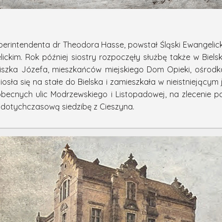
uperintendenta dr Theodora Hasse, powstał Śląski Ewangelic
ickim. Rok później siostry rozpoczęły służbę także w Biels
iszka Józefa, mieszkańców miejskiego Dom Opieki, ośrodka
iosła się na stałe do Bielska i zamieszkała w nieistniejącym 
becnych ulic Modrzewskiego i Listopadowej, na zlecenie para
 dotychczasową siedzibę z Cieszyna.