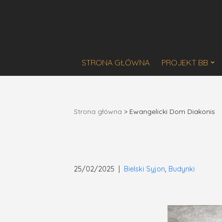
Przejdź
do
treści
STRONA GŁÓWNA
PROJEKT BB
Strona główna
>
Ewangelicki Dom Diakonis
25/02/2025
Bielski Syjon
,
Budynki