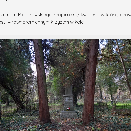
zy ulicy Modrzewskiego znajduje się kwatera, w której chow
óstr – równoramiennym krzyżem w kole.