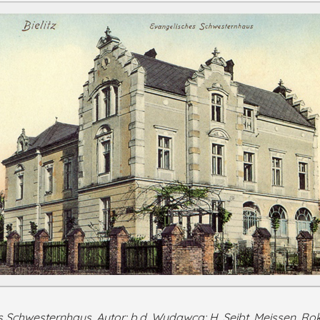
es Schwesternhaus.
Autor: b.d. Wydawca: H. Seibt, Meissen. Ro