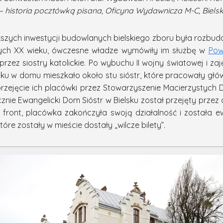
e – historia pocztówką pisana, Oficyna Wydawnicza M-C, Biel
szych inwestycji budowlanych bielskiego zboru była rozbudo
iestych XX wieku, ówczesne władze wymówiły im służbę w
Pow
przez siostry katolickie. Po wybuchu II wojny światowej i za
ku w domu mieszkało około stu sióstr, które pracowały główn
przejęcie ich placówki przez Stowarzyszenie Macierzystych
znie Ewangelicki Dom Sióstr w Bielsku został przejęty przez
się front, placówka zakończyła swoją działalność i został
tóre zostały w mieście dostały „wilcze bilety”.