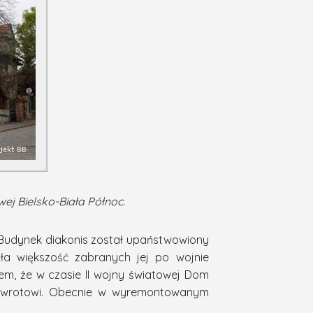
ej Bielsko-Biała Północ.
Budynek diakonis został upaństwowiony
ała większość zabranych jej po wojnie
em, że w czasie II wojny światowej Dom
ł zwrotowi. Obecnie w wyremontowanym