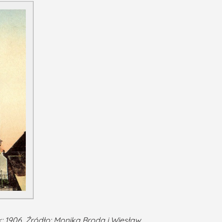
k: 1906. Źródło: Monika Broda i Wiesław