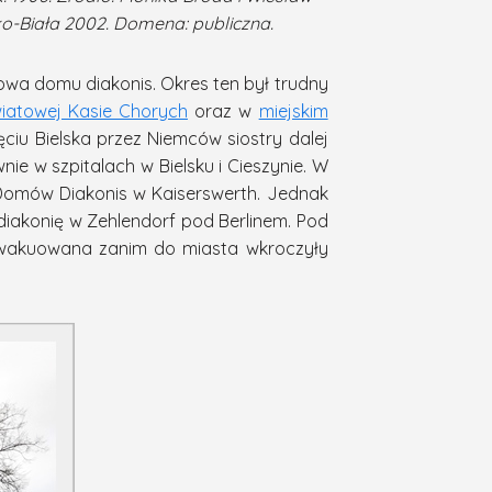
sko-Biała 2002. Domena: publiczna.
wa domu diakonis. Okres ten był trudny
iatowej Kasie Chorych
oraz w
miejskim
jęciu Bielska przez Niemców siostry dalej
ie w szpitalach w Bielsku i Cieszynie. W
 Domów Diakonis w Kaiserswerth. Jednak
 diakonię w Zehlendorf pod Berlinem. Pod
a ewakuowana zanim do miasta wkroczyły