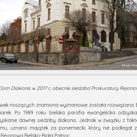
Dom Diakonis w 2017 r., obecnie siedziba Prokuratury Rejonow
wek noszących znamiona wyznaniowe została rozwiązana. 
iarek. Po 1989 roku bielska parafia ewangelicka odzysk
zyskanie dawnej siedziby diakonis. Jednak w związku z fakt
iemu, uznano majątek za poniemiecki, który nie podlega
Rejonowa Bielsko-Biała Północ.