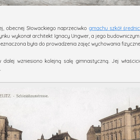
czej, obecnej Słowackiego naprzeciwko
gmachu szkół średni
budynku wykonał architekt Ignacy Ungwer, a jego budowniczy
eznaczona była do prowadzenia zajęć wychowania fizyczneg
ów dalej wzniesiono kolejną salę gimnastyczną. Jej właści
.