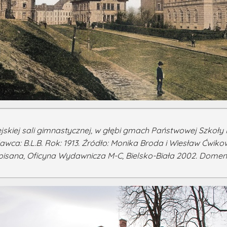
jskiej sali gimnastycznej, w głębi gmach Państwowej Szkoły P
wca: B.L.B. Rok: 1913. Źródło: Monika Broda i Wiesław Ćwikowsk
isana, Oficyna Wydawnicza M-C, Bielsko-Biała 2002. Domena