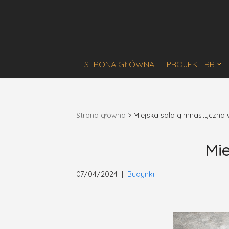
Przejdź
do
treści
STRONA GŁÓWNA
PROJEKT BB
Strona główna
>
Miejska sala gimnastyczna 
Mie
07/04/2024
Budynki