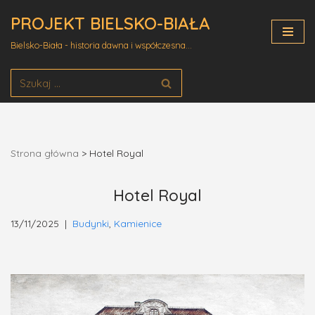
PROJEKT BIELSKO-BIAŁA
Przejdź
Bielsko-Biała - historia dawna i współczesna...
do
treści
Strona główna
>
Hotel Royal
Hotel Royal
13/11/2025
Budynki
,
Kamienice