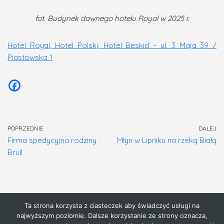
fot. Budynek dawnego hotelu Royal w 2025 r.
Hotel Royal, Hotel Polski, Hotel Beskid – ul. 3 Maja 39 /
Piastowska 1
POPRZEDNIE
DALEJ
Firma spedycyjna rodziny
Młyn w Lipniku na rzeką Białą
Brüll
Ta strona korzysta z ciasteczek aby świadczyć usługi na
Strona główna
najwyższym poziomie. Dalsze korzystanie ze strony oznacza,