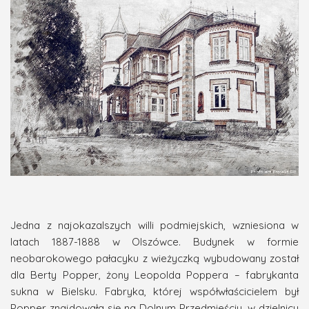
Jedna z najokazalszych willi podmiejskich, wzniesiona w
latach 1887-1888 w Olszówce. Budynek w formie
neobarokowego pałacyku z wieżyczką wybudowany został
dla Berty Popper, żony Leopolda Poppera – fabrykanta
sukna w Bielsku. Fabryka, której współwłaścicielem był
Popper znajdowała się na Dolnym Przedmieściu, w dzielnicy