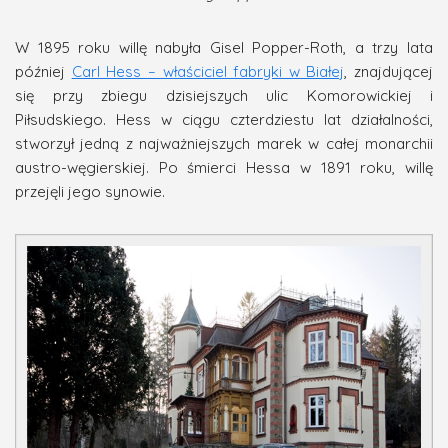
W 1895 roku willę nabyła Gisel Popper-Roth, a trzy lata
później
Carl Hess – właściciel fabryki w Białej
, znajdującej
się przy zbiegu dzisiejszych ulic Komorowickiej i
Piłsudskiego. Hess w ciągu czterdziestu lat działalności,
stworzył jedną z najważniejszych marek w całej monarchii
austro-węgierskiej. Po śmierci Hessa w 1891 roku, willę
przejęli jego synowie.