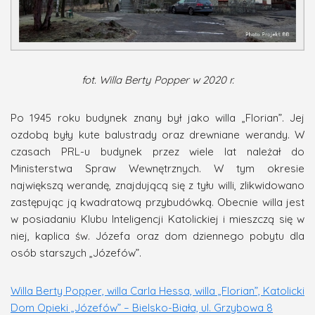
fot. Willa Berty Popper w 2020 r.
Po 1945 roku budynek znany był jako willa „Florian”. Jej
ozdobą były kute balustrady oraz drewniane werandy. W
czasach PRL-u budynek przez wiele lat należał do
Ministerstwa Spraw Wewnętrznych. W tym okresie
największą werandę, znajdującą się z tyłu willi, zlikwidowano
zastępując ją kwadratową przybudówką. Obecnie willa jest
w posiadaniu Klubu Inteligencji Katolickiej i mieszczą się w
niej, kaplica św. Józefa oraz dom dziennego pobytu dla
osób starszych „Józefów”.
Willa Berty Popper, willa Carla Hessa, willa „Florian”, Katolicki
Dom Opieki „Józefów” – Bielsko-Biała, ul. Grzybowa 8