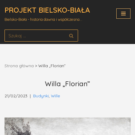
PROJEKT BIELSKO-BIAŁA
Przejdź
Bielsko-Biała - historia dawna i współczesna...
do
treści
Strona główna
>
Willa „Florian”
Willa „Florian”
21/02/2023
Budynki
,
Wille