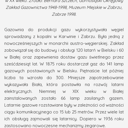
w XX wieku. Źródło: Bernard Szczech, Górnośląski Okręgowy
Zakład Gazownictwa 1948-1998, Muzeum Miejskie w Zabrzu,
Zabrze 1998.
Gazownia do produkcji gazu wykorzystywała węgiel
sprowadzany z kopalni w Karwinie i Zabrzu. Była jedną z
nowocześniejszych w monarchii austro-węgierskiej. Zakład
zobowiązał się do budowy i obsługi 120 latarń w Bielsku i 60
w Białej oraz zapewnienia dostaw gazu świetlnego przez
sześćdziesiąt lat. W 1875 roku dostarczał gaz do 141 lamp
gazowych postawionych w Bielsku. Piętnaście lat później
liczba ta wzrosła do 300. Mniejsze zapotrzebowanie
wykazywała Biała, która postawiła na rozwój latarni
elektrycznych. Niemniej w XIX wieku w Białej
zainstalowanych zostało 66 lamp zasilanych gazem.
Latarnie gazowe rozstawiane były w zależności od ważności
ciągu komunikacyjnego co 15 lub 25 metrów. Przez wiele lat
ich obsługą zajmowali się latarnicy. Dopiero w 1936 roku
zastosowano nowoczesne mechanizmy zegarowe.