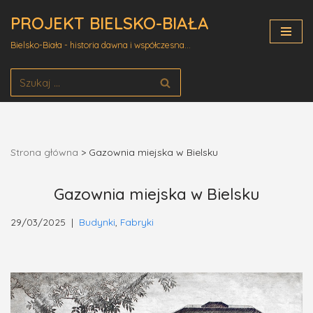
PROJEKT BIELSKO-BIAŁA
Przejdź
Bielsko-Biała - historia dawna i współczesna...
do
treści
Strona główna
>
Gazownia miejska w Bielsku
Gazownia miejska w Bielsku
29/03/2025
Budynki
,
Fabryki