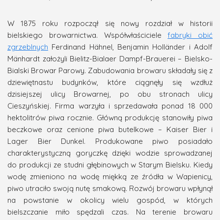
W 1875 roku rozpoczął się nowy rozdział w historii
bielskiego browarnictwa. Współwłaściciele
fabryki obić
zgrzeblnych
Ferdinand Hähnel, Benjamin Holländer i Adolf
Mänhardt założyli Bielitz-Bialaer Dampf-Brauerei – Bielsko-
Bialski Browar Parowy. Zabudowania browaru składały się z
dziewiętnastu budynków, które ciągnęły się wzdłuż
dzisiejszej ulicy Browarnej, po obu stronach ulicy
Cieszyńskiej. Firma warzyła i sprzedawała ponad 18 000
hektolitrów piwa rocznie. Główną produkcję stanowiły piwa
beczkowe oraz cenione piwa butelkowe – Kaiser Bier i
Lager Bier Dunkel. Produkowane piwo posiadało
charakterystyczną goryczkę dzięki wodzie sprowadzanej
do produkcji ze studni głębinowych w Starym Bielsku. Kiedy
wodę zmieniono na wodę miękką ze źródła w Wapienicy,
piwo utraciło swoją nutę smakową. Rozwój browaru wpłynął
na powstanie w okolicy wielu gospód, w których
bielszczanie miło spędzali czas. Na terenie browaru