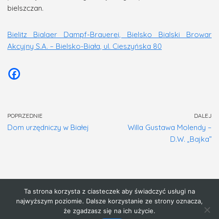
bielszczan.
Bielitz Bialaer Dampf-Brauerei, Bielsko Bialski Browar
Akcyjny S.A. – Bielsko-Biała, ul. Cieszyńska 80
POPRZEDNIE
DALEJ
Dom urzędniczy w Białej
Willa Gustawa Molendy –
D.W. „Bajka”
Ta strona korzysta z ciasteczek aby świadczyć usługi na
Strona główna
najwyższym poziomie. Dalsze korzystanie ze strony oznacza,
że zgadzasz się na ich użycie.
{author_name}