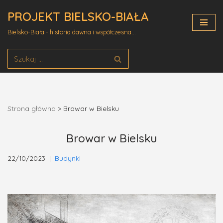
PROJEKT BIELSKO-BIAŁA
Przejdź
Bielsko-Biała - historia dawna i współczesna...
do
treści
Strona główna
>
Browar w Bielsku
Browar w Bielsku
22/10/2023
Budynki