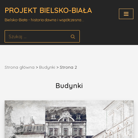
PROJEKT BIELSKO-BIAŁA
Przejdź
Bielsko-Biała - historia dawna i współczesna...
do
treści
Strona główna
>
Budynki
>
Strona 2
Budynki