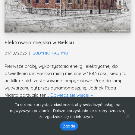
Elektrownia miejska w Bielsku
01/10/2023
BUDYNKI
,
FABRYKI
Pierwsze próby wykorzystania energii elektrycznej do
oświetlenia ulic Bielska miały miejsce w 1883 roku, kiedy to
na kilku z nich zastosowano lampy łukowe. Prąd do lamp
wytwarzany był przez dynamomaszynę. Jednak Rada
Miasta odrzuciła ten…
Dowiedz się więcej »
Ta strona korzysta z ciasteczek aby świadczyć usługi na
najwyższym poziomie. Dalsze korzystanie ze strony oznacza,
że zgadzasz się na ich użycie.
Zgoda