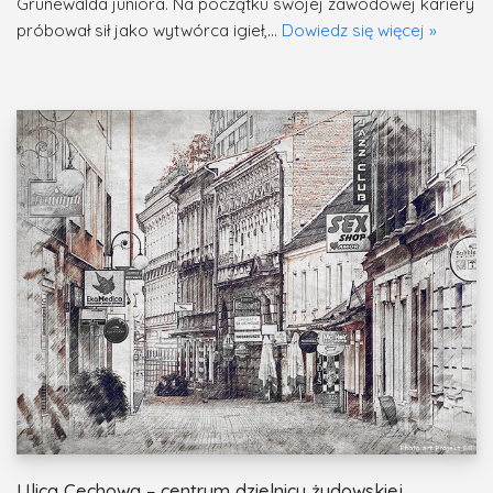
Grunewalda juniora. Na początku swojej zawodowej kariery
próbował sił jako wytwórca igieł,…
Dowiedz się więcej »
Ulica Cechowa – centrum dzielnicy żydowskiej