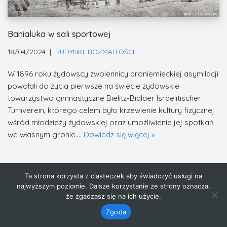
Banialuka w sali sportowej
18/04/2024
BUDYNKI
,
ROZMAITOŚCI
W 1896 roku żydowscy zwolennicy proniemieckiej asymilacji
powołali do życia pierwsze na świecie żydowskie
towarzystwo gimnastyczne Bielitz-Bialaer Israelitischer
Turnverein, którego celem było krzewienie kultury fizycznej
wśród młodzieży żydowskiej oraz umożliwienie jej spotkań
we własnym gronie.…
Dowiedz się więcej »
Ta strona korzysta z ciasteczek aby świadczyć usługi na
najwyższym poziomie. Dalsze korzystanie ze strony oznacza,
że zgadzasz się na ich użycie.
Zgoda