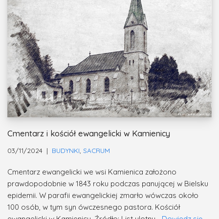
Cmentarz i kościół ewangelicki w Kamienicy
03/11/2024
BUDYNKI
,
SACRUM
Cmentarz ewangelicki we wsi Kamienica założono
prawdopodobnie w 1843 roku podczas panującej w Bielsku
epidemii. W parafii ewangelickiej zmarło wówczas około
100 osób, w tym syn ówczesnego pastora. Kościół
ewangelicki w Kamienicy. Źródło: List ulotny…
Dowiedz się