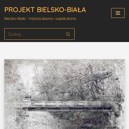
PROJEKT BIELSKO-BIAŁA
Przejdź
Bielsko-Biała - historia dawna i współczesna...
do
treści