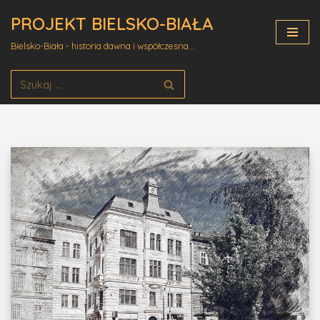
PROJEKT BIELSKO-BIAŁA
Przejdź
Bielsko-Biała - historia dawna i współczesna...
do
treści