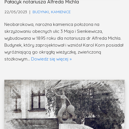
Pałacyk notariusza Alfreda Michla
22/05/2023
BUDYNKI
,
KAMIENICE
Neobarokowa, narożna kamienica położona na
skrzyżowaniu obecnych ulic 3 Maja i Sienkiewicza,
wybudowana w 1895 roku dla notariusza dr Alfreda Michla.
Budynek, który zaprojektował i wzniósł Karol Korn posiadał
wyróżniającą go okrągłą wieżyczkę, zwieńczoną
stożkowym…
Dowiedz się więcej »