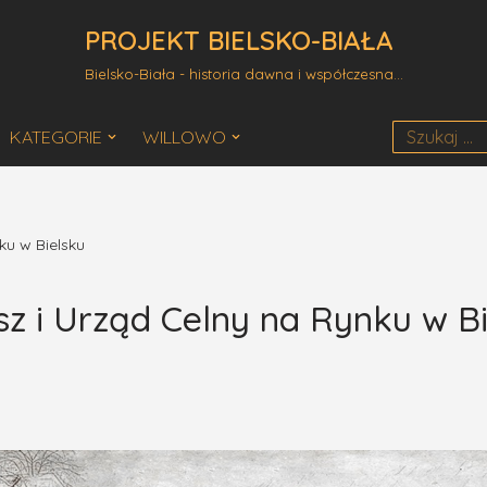
PROJEKT BIELSKO-BIAŁA
Bielsko-Biała - historia dawna i współczesna...
KATEGORIE
WILLOWO
ku w Bielsku
z i Urząd Celny na Rynku w B