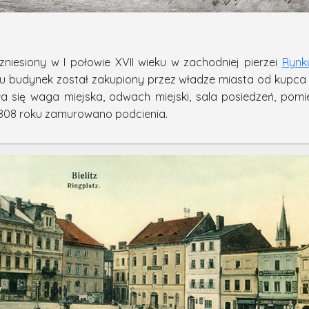
iesiony w I połowie XVII wieku w zachodniej pierzei
Rynk
ku budynek został zakupiony przez władze miasta od kupc
ła się waga miejska, odwach miejski, sala posiedzeń, pom
808 roku zamurowano podcienia.