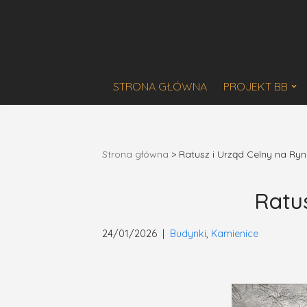
Przejdź
do
treści
STRONA GŁÓWNA
PROJEKT BB
Strona główna
>
Ratusz i Urząd Celny na Ryn
Ratus
24/01/2026
Budynki
,
Kamienice