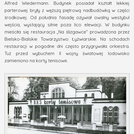
Alfred Wiedermann. Budynek posiadał kształt lekkiej
parterowej bryły z węższą piętrową nadbudówką w części
środkowej. Od południa fasadę ożywiał owalny westybul
wejścia, wystający silnie poza lico elewacji. W budynku
mieściła się restauracja „Na ślizgawce” prowadzona przez
Bielsko-Bialskie Towarzystwo Łyżwiarskie. Na schodach
restauracji w pogodne dni często przygrywała orkiestra.
Tuż przed wybuchem II wojny światowej lodowisko
zamieniono na korty tenisowe.