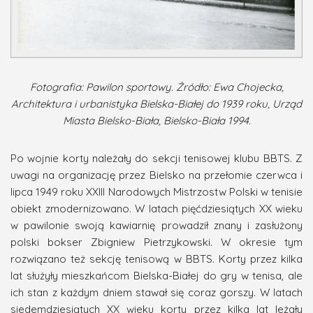
Fotografia: Pawilon sportowy. Źródło: Ewa Chojecka,
Architektura i urbanistyka Bielska-Białej do 1939 roku, Urząd
Miasta Bielsko-Biała, Bielsko-Biała 1994.
Po wojnie korty należały do sekcji tenisowej klubu BBTS. Z
uwagi na organizację przez Bielsko na przełomie czerwca i
lipca 1949 roku XXIII Narodowych Mistrzostw Polski w tenisie
obiekt zmodernizowano. W latach pięćdziesiątych XX wieku
w pawilonie swoją kawiarnię prowadził znany i zasłużony
polski bokser Zbigniew Pietrzykowski. W okresie tym
rozwiązano też sekcję tenisową w BBTS. Korty przez kilka
lat służyły mieszkańcom Bielska-Białej do gry w tenisa, ale
ich stan z każdym dniem stawał się coraz gorszy. W latach
siedemdziesiątych XX wieku korty przez kilka lat leżały