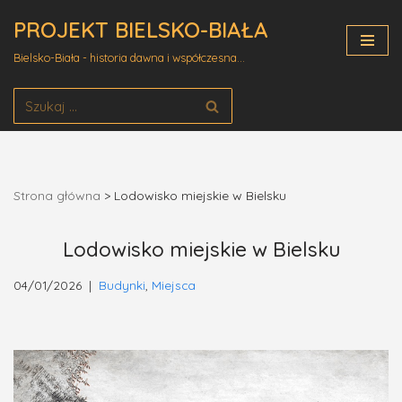
PROJEKT BIELSKO-BIAŁA
Przejdź
Bielsko-Biała - historia dawna i współczesna...
do
treści
Strona główna
>
Lodowisko miejskie w Bielsku
Lodowisko miejskie w Bielsku
04/01/2026
Budynki
,
Miejsca