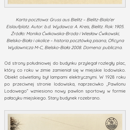
Karta pocztowa: Gruss aus Bielitz – Bielitz-Biala’er
Eislaufplatz. Autor: b.d. Wydawca: A. Kreis, Bielitz. Rok: 1905.
Źródło: Monika Ćwikowska-Broda i Wiesław Ćwikowski,
Bielsko-Biała i okolice – historia pocztówką pisana, Oficyna
Wydawnicza M-C, Bielsko-Biała 2008. Domena: publiczna.
Od strony południowej do budynku przylegał rozległy plac,
który co roku w zimie zamieniał się w miejskie lodowisko.
Obiekt oświetlany był lampami elektrycznymi. W 1928 roku
po przeciwnej stronie lodowiska, naprzeciwko „Pawilonu
Lodowego” wzniesiono nowy pawilon sportowy w formie
pałacyku miejskiego. Stary budynek rozebrano.