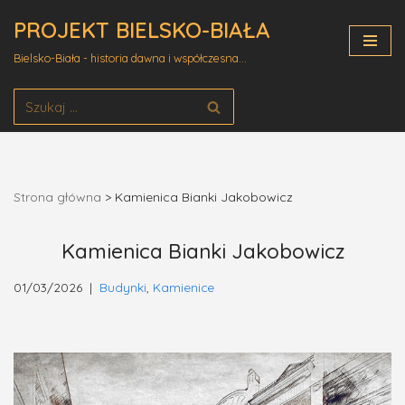
PROJEKT BIELSKO-BIAŁA
Przejdź
Bielsko-Biała - historia dawna i współczesna...
do
treści
Strona główna
>
Kamienica Bianki Jakobowicz
Kamienica Bianki Jakobowicz
01/03/2026
Budynki
,
Kamienice